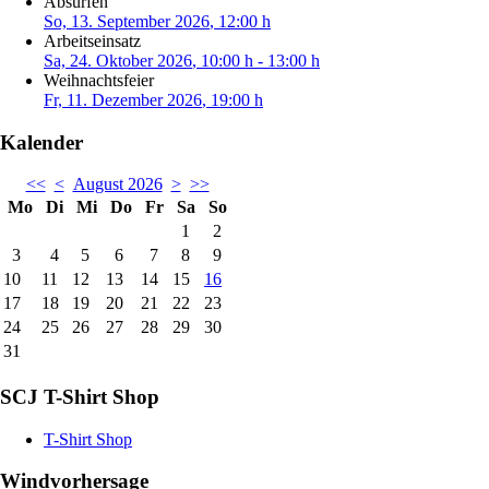
Absurfen
So, 13. September 2026
, 12:00 h
Arbeitseinsatz
Sa, 24. Oktober 2026
, 10:00 h
-
13:00 h
Weihnachtsfeier
Fr, 11. Dezember 2026
, 19:00 h
Kalender
<<
<
August 2026
>
>>
Mo
Di
Mi
Do
Fr
Sa
So
1
2
3
4
5
6
7
8
9
10
11
12
13
14
15
16
17
18
19
20
21
22
23
24
25
26
27
28
29
30
31
SCJ T-Shirt Shop
T-Shirt Shop
Windvorhersage